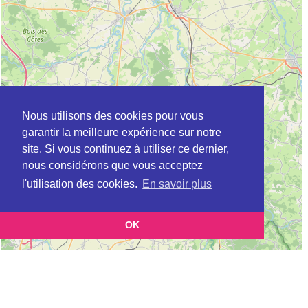
Nous utilisons des cookies pour vous
garantir la meilleure expérience sur notre
site. Si vous continuez à utiliser ce dernier,
nous considérons que vous acceptez
l'utilisation des cookies.
En savoir plus
OK
Leaflet
|
©
OpenStreetMap
contributors
Cette page vous présente la
Carte CLIC à YZEURE en Allier (Point
et vous permet de connaitre
d'information local dédié aux personnes âgées)