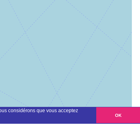
, nous considérons que vous acceptez
OK
Leaflet
|
©
OpenStreetMap
contributors