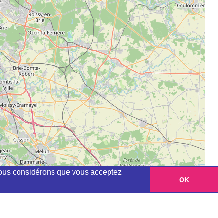
, nous considérons que vous acceptez
OK
Leaflet
|
©
OpenStreetMap
contributors