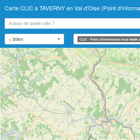
Carte CLIC à TAVERNY en Val-d'Oise (Point d'informa
+
−
< 50km
CLIC - Point d'information local dédié