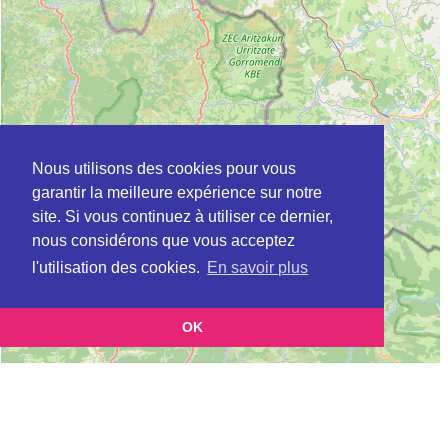
Nous utilisons des cookies pour vous
garantir la meilleure expérience sur notre
site. Si vous continuez à utiliser ce dernier,
nous considérons que vous acceptez
l'utilisation des cookies.
En savoir plus
OK
Leaflet
|
©
OpenStreetMap
contributors
Cette page vous présente la
Carte CLIC à TARNOS en Landes (Point
et vous permet de connaitre
d'information local dédié aux personnes âgées)