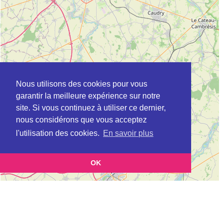
Nous utilisons des cookies pour vous
garantir la meilleure expérience sur notre
site. Si vous continuez à utiliser ce dernier,
nous considérons que vous acceptez
l'utilisation des cookies.
En savoir plus
OK
Leaflet
|
©
OpenStreetMap
contributors
Cette page vous présente la
Carte CLIC à SOMAIN en Nord (Point
et vous permet de connaitre
d'information local dédié aux personnes âgées)