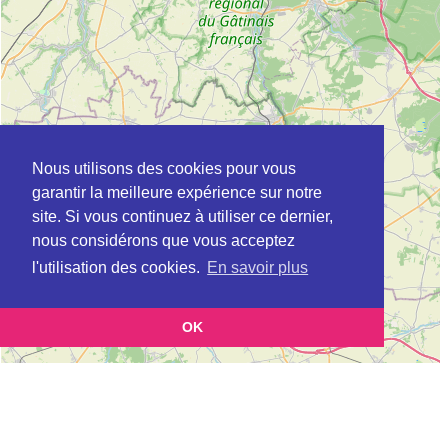
Nous utilisons des cookies pour vous
garantir la meilleure expérience sur notre
site. Si vous continuez à utiliser ce dernier,
nous considérons que vous acceptez
l'utilisation des cookies.
En savoir plus
OK
Leaflet
|
©
OpenStreetMap
contributors
Cette page vous présente la
Carte CLIC à SAINTE-GENEVIEVE-DES-BOIS
et vous
en Essonne (Point d'information local dédié aux personnes âgées)