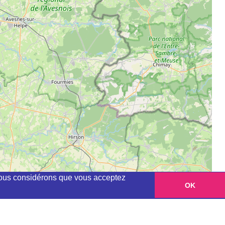
, nous considérons que vous acceptez
OK
Leaflet
|
©
OpenStreetMap
contributors