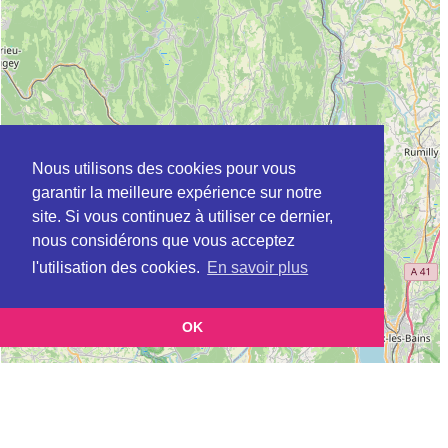
Nous utilisons des cookies pour vous
garantir la meilleure expérience sur notre
site. Si vous continuez à utiliser ce dernier,
nous considérons que vous acceptez
l'utilisation des cookies.
En savoir plus
OK
Leaflet
|
©
OpenStreetMap
contributors
Cette page vous présente la
Carte CLIC à OYONNAX en Ain (Point
et vous permet de connaitre
d'information local dédié aux personnes âgées)