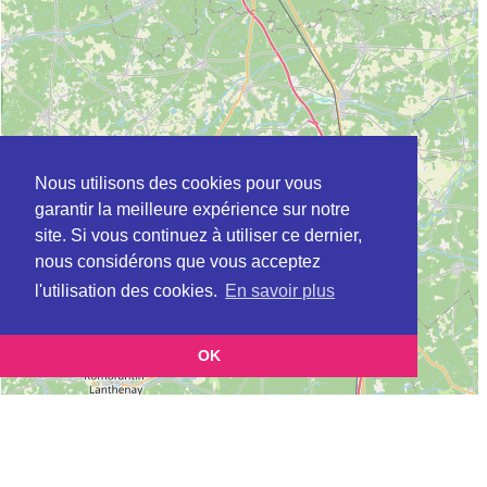
Nous utilisons des cookies pour vous
garantir la meilleure expérience sur notre
site. Si vous continuez à utiliser ce dernier,
nous considérons que vous acceptez
l'utilisation des cookies.
En savoir plus
OK
Leaflet
|
©
OpenStreetMap
contributors
Cette page vous présente la
Carte CLIC à ORLEANS en Loiret (Point
et vous permet de connaitre
d'information local dédié aux personnes âgées)