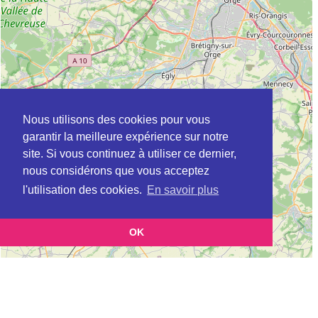
Nous utilisons des cookies pour vous
garantir la meilleure expérience sur notre
site. Si vous continuez à utiliser ce dernier,
nous considérons que vous acceptez
l'utilisation des cookies.
En savoir plus
OK
Leaflet
|
©
OpenStreetMap
contributors
Cette page vous présente la
Carte CLIC à NANTERRE en Hauts-de-Seine
et vous permet de
(Point d'information local dédié aux personnes âgées)