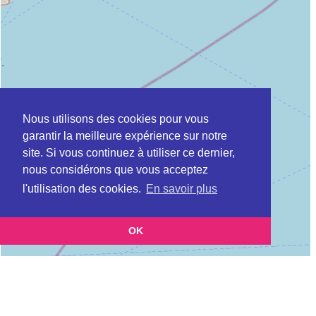
Nous utilisons des cookies pour vous
garantir la meilleure expérience sur notre
site. Si vous continuez à utiliser ce dernier,
nous considérons que vous acceptez
l'utilisation des cookies.
En savoir plus
OK
Leaflet
|
©
OpenStreetMap
contributors
Cette page vous présente la
Carte CLIC à MOUGINS en Alpes-Maritimes
et vous permet de
(Point d'information local dédié aux personnes âgées)