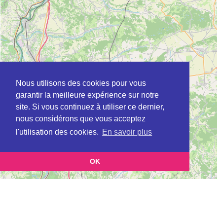
Nous utilisons des cookies pour vous
garantir la meilleure expérience sur notre
site. Si vous continuez à utiliser ce dernier,
nous considérons que vous acceptez
l'utilisation des cookies.
En savoir plus
OK
Leaflet
|
©
OpenStreetMap
contributors
Cette page vous présente la
Carte CLIC à GENAS en Rhône (Point
et vous permet de connaitre
d'information local dédié aux personnes âgées)