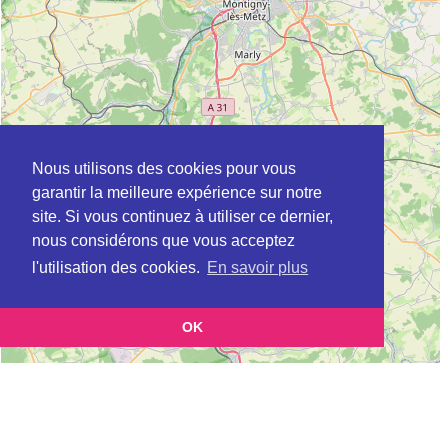
Nous utilisons des cookies pour vous
garantir la meilleure expérience sur notre
site. Si vous continuez à utiliser ce dernier,
nous considérons que vous acceptez
l'utilisation des cookies.
En savoir plus
OK
Leaflet
|
©
OpenStreetMap
contributors
Cette page vous présente la
Carte CLIC à FLORANGE en Moselle (Point
et vous permet de connaitre
d'information local dédié aux personnes âgées)