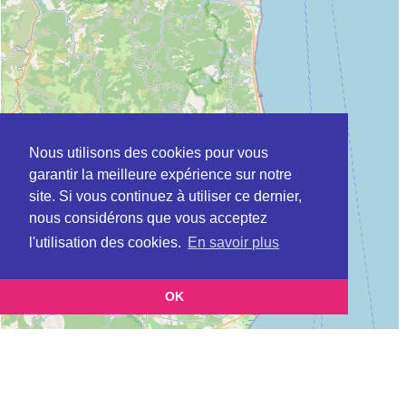
Nous utilisons des cookies pour vous
garantir la meilleure expérience sur notre
site. Si vous continuez à utiliser ce dernier,
nous considérons que vous acceptez
l'utilisation des cookies.
En savoir plus
OK
Leaflet
|
©
OpenStreetMap
contributors
Cette page vous présente la
Carte CLIC à BASTIA en Haute-Corse (Point
et vous permet de connaitre
d'information local dédié aux personnes âgées)