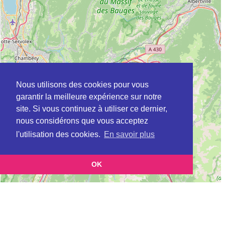
Nous utilisons des cookies pour vous
garantir la meilleure expérience sur notre
site. Si vous continuez à utiliser ce dernier,
nous considérons que vous acceptez
l'utilisation des cookies.
En savoir plus
OK
Leaflet
|
©
OpenStreetMap
contributors
Cette page vous présente la
Carte CLIC à ANNECY-LE-VIEUX en Haute-
et vous permet
Savoie (Point d'information local dédié aux personnes âgées)