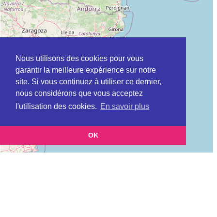
Nous utilisons des cookies pour vous
garantir la meilleure expérience sur notre
site. Si vous continuez à utiliser ce dernier,
nous considérons que vous acceptez
l'utilisation des cookies.
En savoir plus
OK
Leaflet
|
©
OpenStreetMap
contributors
Cette page vous présente la
et vous permet de
Carte Tribunal pour enfants
connaitre les coordonnées (postale, téléphonique, site internet, horaires) de
chacun d'entre eux.
Evolution du nombre d'établissement Tribunal pour enfants