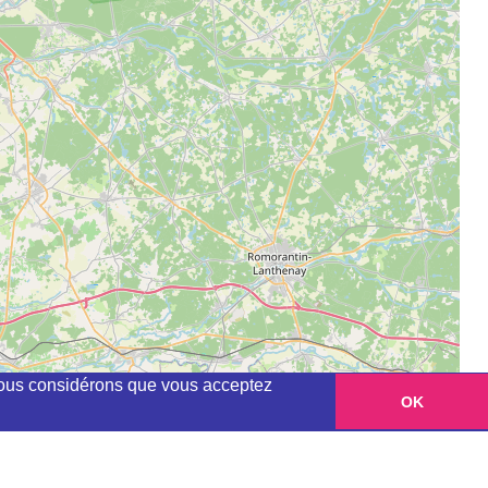
, nous considérons que vous acceptez
OK
Leaflet
|
©
OpenStreetMap
contributors