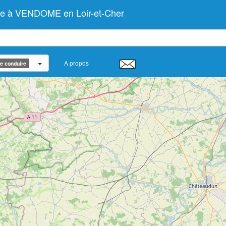
uire à VENDOME en Loir-et-Cher
A propos
de conduire