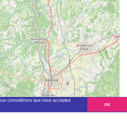
, nous considérons que vous acceptez
OK
Leaflet
|
©
OpenStreetMap
contributors