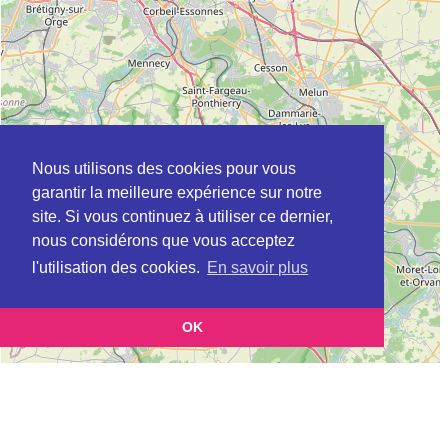
Nous utilisons des cookies pour vous
garantir la meilleure expérience sur notre
site. Si vous continuez à utiliser ce dernier,
nous considérons que vous acceptez
l'utilisation des cookies.
En savoir plus
OK
Leaflet
|
©
OpenStreetMap
contributors
Cette page vous présente la
Carte Préfecture de police de Paris, permis de
et vous permet de
conduire à NEUILLY-SUR-MARNE en Seine-St-Denis