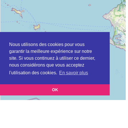
Nous utilisons des cookies pour vous
garantir la meilleure expérience sur notre
site. Si vous continuez à utiliser ce dernier,
nous considérons que vous acceptez
l'utilisation des cookies.
En savoir plus
OK
Leaflet
|
©
OpenStreetMap
contributors
Cette page vous présente la
Carte MSAP à VANNES en Morbihan (Maison
et vous permet de connaitre les coordonnées (postale,
de service au public)
téléphonique, site internet, horaires) de chacun d'entre eux.