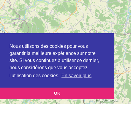
Nous utilisons des cookies pour vous
garantir la meilleure expérience sur notre
site. Si vous continuez à utiliser ce dernier,
nous considérons que vous acceptez
l'utilisation des cookies.
En savoir plus
OK
Leaflet
|
©
OpenStreetMap
contributors
Cette page vous présente la
Carte MSAP à TROYES en Aube (Maison de
et vous permet de connaitre les coordonnées (postale,
service au public)
téléphonique, site internet, horaires) de chacun d'entre eux.