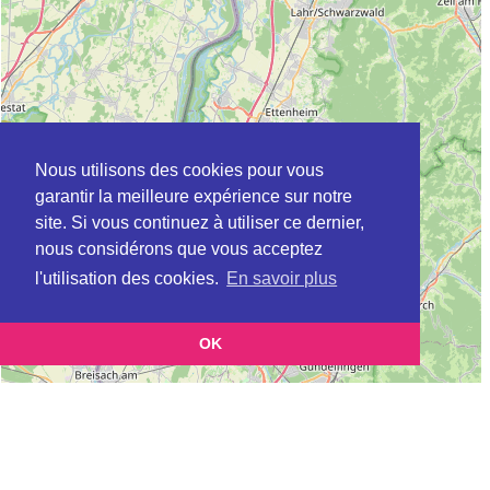
Nous utilisons des cookies pour vous
garantir la meilleure expérience sur notre
site. Si vous continuez à utiliser ce dernier,
nous considérons que vous acceptez
l'utilisation des cookies.
En savoir plus
OK
Leaflet
|
©
OpenStreetMap
contributors
Cette page vous présente la
Carte MSAP à STRASBOURG en Bas-Rhin
et vous permet de connaitre les coordonnées
(Maison de service au public)
(postale, téléphonique, site internet, horaires) de chacun d'entre eux.