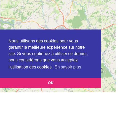
Nous utilisons des cookies pour vous
garantir la meilleure expérience sur notre
site. Si vous continuez à utiliser ce dernier,
nous considérons que vous acceptez
l'utilisation des cookies.
En savoir plus
OK
Leaflet
|
©
OpenStreetMap
contributors
Cette page vous présente la
Carte MSAP à SAINT-BRIEUC en Côtes d'Armor
et vous permet de connaitre les coordonnées
(Maison de service au public)
(postale, téléphonique, site internet, horaires) de chacun d'entre eux.