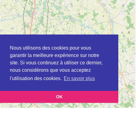
Nous utilisons des cookies pour vous
garantir la meilleure expérience sur notre
site. Si vous continuez à utiliser ce dernier,
nous considérons que vous acceptez
l'utilisation des cookies.
En savoir plus
OK
Leaflet
|
©
OpenStreetMap
contributors
Cette page vous présente la
Carte MSAP à POITIERS en Vienne (Maison de
et vous permet de connaitre les coordonnées (postale,
service au public)
téléphonique, site internet, horaires) de chacun d'entre eux.