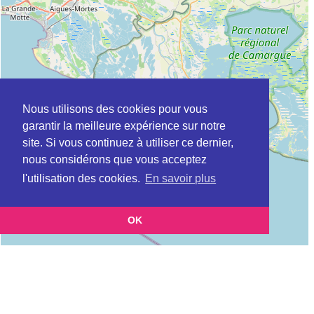
Nous utilisons des cookies pour vous
garantir la meilleure expérience sur notre
site. Si vous continuez à utiliser ce dernier,
nous considérons que vous acceptez
l'utilisation des cookies.
En savoir plus
OK
Leaflet
|
©
OpenStreetMap
contributors
Cette page vous présente la
Carte MSAP à NIMES en Gard (Maison de
et vous permet de connaitre les coordonnées (postale,
service au public)
téléphonique, site internet, horaires) de chacun d'entre eux.