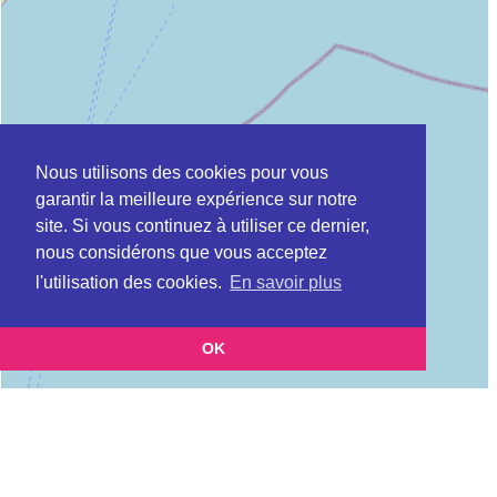
Nous utilisons des cookies pour vous
garantir la meilleure expérience sur notre
site. Si vous continuez à utiliser ce dernier,
nous considérons que vous acceptez
l'utilisation des cookies.
En savoir plus
OK
Leaflet
|
©
OpenStreetMap
contributors
Cette page vous présente la
Carte MSAP à MONTPELLIER en Hérault
et vous permet de connaitre les coordonnées
(Maison de service au public)
(postale, téléphonique, site internet, horaires) de chacun d'entre eux.