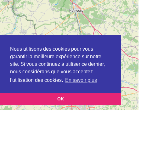
Nous utilisons des cookies pour vous
garantir la meilleure expérience sur notre
site. Si vous continuez à utiliser ce dernier,
nous considérons que vous acceptez
l'utilisation des cookies.
En savoir plus
OK
Leaflet
|
©
OpenStreetMap
contributors
Cette page vous présente la
Carte MSAP à MELUN en Seine-et-Marne
et vous permet de connaitre les coordonnées
(Maison de service au public)
(postale, téléphonique, site internet, horaires) de chacun d'entre eux.