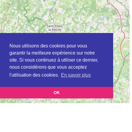
Nous utilisons des cookies pour vous
garantir la meilleure expérience sur notre
site. Si vous continuez à utiliser ce dernier,
nous considérons que vous acceptez
l'utilisation des cookies.
En savoir plus
OK
Leaflet
|
©
OpenStreetMap
contributors
Cette page vous présente la
Carte MSAP à LIMOGES en Haute-Vienne
et vous permet de connaitre les coordonnées
(Maison de service au public)
(postale, téléphonique, site internet, horaires) de chacun d'entre eux.