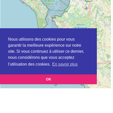
Nous utilisons des cookies pour vous
garantir la meilleure expérience sur notre
site. Si vous continuez à utiliser ce dernier,
nous considérons que vous acceptez
l'utilisation des cookies.
En savoir plus
OK
Leaflet
|
©
OpenStreetMap
contributors
Cette page vous présente la
Carte MSAP à LA ROCHELLE en Haute-Saône
et vous permet de connaitre les coordonnées
(Maison de service au public)
(postale, téléphonique, site internet, horaires) de chacun d'entre eux.