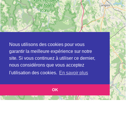
Nous utilisons des cookies pour vous
garantir la meilleure expérience sur notre
site. Si vous continuez à utiliser ce dernier,
nous considérons que vous acceptez
l'utilisation des cookies.
En savoir plus
OK
Leaflet
|
©
OpenStreetMap
contributors
Cette page vous présente la
Carte MSAP à CHAUMONT en Yonne (Maison
et vous permet de connaitre les coordonnées (postale,
de service au public)
téléphonique, site internet, horaires) de chacun d'entre eux.