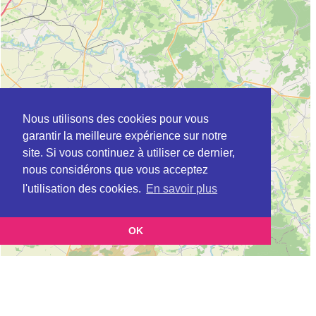
Nous utilisons des cookies pour vous
garantir la meilleure expérience sur notre
site. Si vous continuez à utiliser ce dernier,
nous considérons que vous acceptez
l'utilisation des cookies.
En savoir plus
OK
Leaflet
|
©
OpenStreetMap
contributors
Cette page vous présente la
Carte MSAP à CHARLEVILLE-MEZIERES en
et vous permet de connaitre les
Ardennes (Maison de service au public)