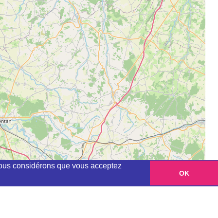
, nous considérons que vous acceptez
OK
Leaflet
|
©
OpenStreetMap
contributors