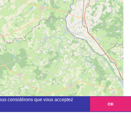
, nous considérons que vous acceptez
OK
Leaflet
|
©
OpenStreetMap
contributors