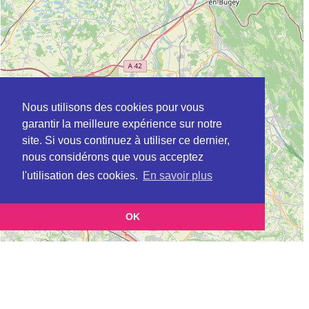
Nous utilisons des cookies pour vous
garantir la meilleure expérience sur notre
site. Si vous continuez à utiliser ce dernier,
nous considérons que vous acceptez
l'utilisation des cookies.
En savoir plus
OK
Leaflet
|
©
OpenStreetMap
contributors
Cette page vous présente la
Carte MSAP à BOURG-EN-BRESSE en Ain
et vous permet de connaitre les coordonnées
(Maison de service au public)
(postale, téléphonique, site internet, horaires) de chacun d'entre eux.