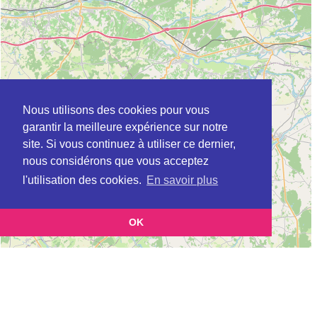
Nous utilisons des cookies pour vous
garantir la meilleure expérience sur notre
site. Si vous continuez à utiliser ce dernier,
nous considérons que vous acceptez
l'utilisation des cookies.
En savoir plus
OK
Leaflet
|
©
OpenStreetMap
contributors
Cette page vous présente la
Carte MSAP à BLOIS en Loir-et-Cher (Maison
et vous permet de connaitre les coordonnées (postale,
de service au public)
téléphonique, site internet, horaires) de chacun d'entre eux.