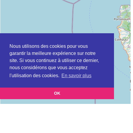
Nous utilisons des cookies pour vous
garantir la meilleure expérience sur notre
site. Si vous continuez à utiliser ce dernier,
nous considérons que vous acceptez
l'utilisation des cookies.
En savoir plus
OK
Leaflet
|
©
OpenStreetMap
contributors
Cette page vous présente la
Carte MSAP à BASSE-TERRE en Guadeloupe
et vous permet de connaitre les coordonnées
(Maison de service au public)
(postale, téléphonique, site internet, horaires) de chacun d'entre eux.