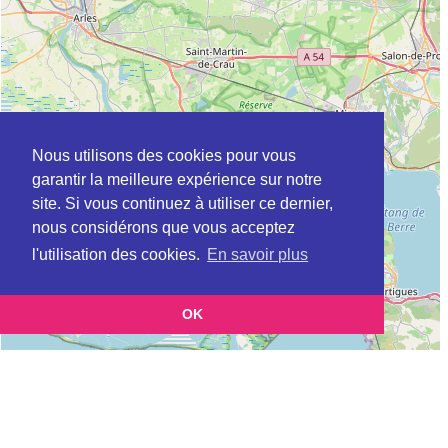
Nous utilisons des cookies pour vous
garantir la meilleure expérience sur notre
site. Si vous continuez à utiliser ce dernier,
nous considérons que vous acceptez
l'utilisation des cookies.
En savoir plus
OK
Leaflet
|
©
OpenStreetMap
contributors
Cette page vous présente la
Carte MSAP à AVIGNON en Vaucluse (Maison
et vous permet de connaitre les coordonnées (postale,
de service au public)
téléphonique, site internet, horaires) de chacun d'entre eux.