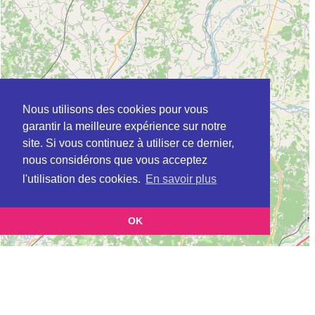
Nous utilisons des cookies pour vous
garantir la meilleure expérience sur notre
site. Si vous continuez à utiliser ce dernier,
nous considérons que vous acceptez
l'utilisation des cookies.
En savoir plus
OK
Leaflet
|
©
OpenStreetMap
contributors
Cette page vous présente la
Carte MSAP à ANGOULEME en Charente
et vous permet de connaitre les coordonnées
(Maison de service au public)
(postale, téléphonique, site internet, horaires) de chacun d'entre eux.