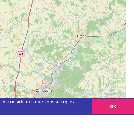
, nous considérons que vous acceptez
OK
Leaflet
|
©
OpenStreetMap
contributors