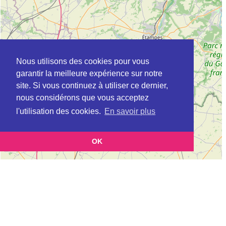
Nous utilisons des cookies pour vous
garantir la meilleure expérience sur notre
site. Si vous continuez à utiliser ce dernier,
nous considérons que vous acceptez
l'utilisation des cookies.
En savoir plus
OK
Leaflet
|
©
OpenStreetMap
contributors
Cette page vous présente la
Carte Maison centrale à VOISINS-LE-
et vous permet de connaitre les coordonnées
BRETONNEUX en Yvelines
(postale, téléphonique, site internet, horaires) de chacun d'entre eux.
Evolution du nombre d'établissement Maison centrale