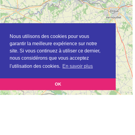
Nous utilisons des cookies pour vous
garantir la meilleure expérience sur notre
site. Si vous continuez à utiliser ce dernier,
nous considérons que vous acceptez
l'utilisation des cookies.
En savoir plus
OK
Leaflet
|
©
OpenStreetMap
contributors
Cette page vous présente la
et
Carte Maison centrale à EVREUX en Eure
vous permet de connaitre les coordonnées (postale, téléphonique, site
internet, horaires) de chacun d'entre eux.
Evolution du nombre d'établissement Maison centrale