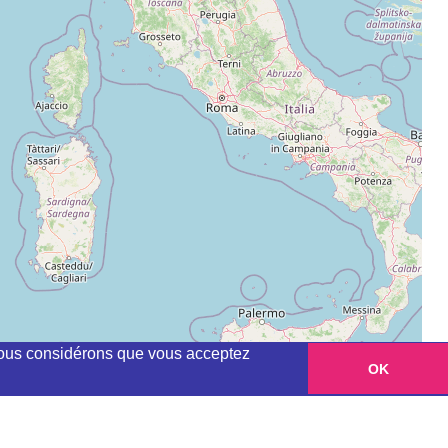
, nous considérons que vous acceptez
OK
Leaflet
|
©
OpenStreetMap
contributors