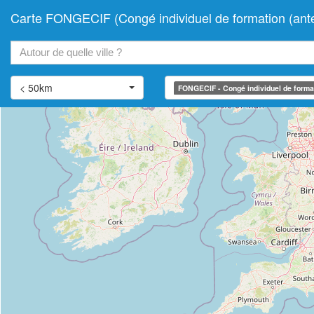
Carte FONGECIF (Congé individuel de formation (ante
+
−
< 50km
FONGECIF - Congé individuel de format