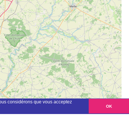
, nous considérons que vous acceptez
OK
Leaflet
|
©
OpenStreetMap
contributors