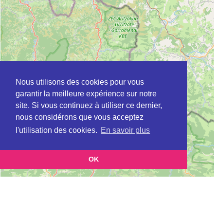
Nous utilisons des cookies pour vous
garantir la meilleure expérience sur notre
site. Si vous continuez à utiliser ce dernier,
nous considérons que vous acceptez
l'utilisation des cookies.
En savoir plus
OK
Leaflet
|
©
OpenStreetMap
contributors
Cette page vous présente la
Carte DDPP à TARNOS en Landes (Protection
et vous permet de connaitre les
des populations (direction départementale))