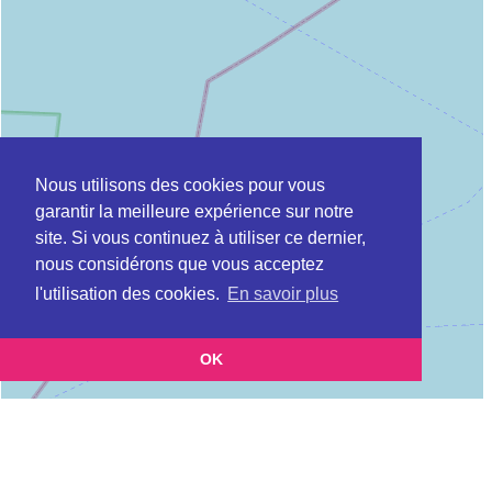
Nous utilisons des cookies pour vous
garantir la meilleure expérience sur notre
site. Si vous continuez à utiliser ce dernier,
nous considérons que vous acceptez
l'utilisation des cookies.
En savoir plus
OK
Leaflet
|
©
OpenStreetMap
contributors
Cette page vous présente la
Carte DDPP à CANNES en Alpes-Maritimes
et vous permet de
(Protection des populations (direction départementale))