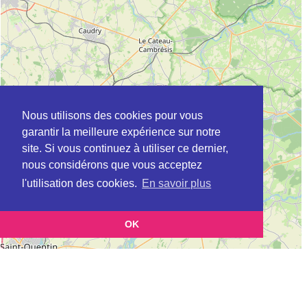
Nous utilisons des cookies pour vous
garantir la meilleure expérience sur notre
site. Si vous continuez à utiliser ce dernier,
nous considérons que vous acceptez
l'utilisation des cookies.
En savoir plus
OK
Leaflet
|
©
OpenStreetMap
contributors
Cette page vous présente la
Carte DDPP à BRUAY-SUR-L'ESCAUT
et vous permet de
(Protection des populations (direction départementale))