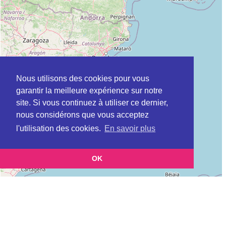
Nous utilisons des cookies pour vous
garantir la meilleure expérience sur notre
site. Si vous continuez à utiliser ce dernier,
nous considérons que vous acceptez
l'utilisation des cookies.
En savoir plus
OK
Leaflet
|
©
OpenStreetMap
contributors
Cette page vous présente la
Carte DDCS (Direction départementale de la
et vous permet de connaitre les coordonnées (postale,
cohésion sociale)
téléphonique, site internet, horaires) de chacun d'entre eux.