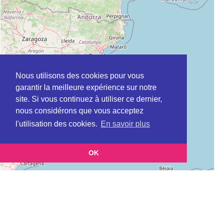
Nous utilisons des cookies pour vous
garantir la meilleure expérience sur notre
site. Si vous continuez à utiliser ce dernier,
nous considérons que vous acceptez
l'utilisation des cookies.
En savoir plus
OK
Leaflet
|
©
OpenStreetMap
contributors
Cette page vous présente la
Carte BSN (Bureau ou centre du service
et vous permet de connaitre les coordonnées (postale,
national)
téléphonique, site internet, horaires) de chacun d'entre eux.