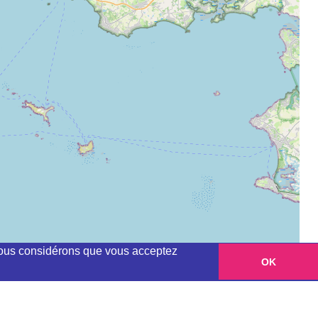
, nous considérons que vous acceptez
OK
Leaflet
|
©
OpenStreetMap
contributors