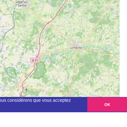
, nous considérons que vous acceptez
OK
Leaflet
|
©
OpenStreetMap
contributors